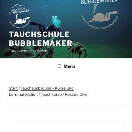
Zum
Inhalt
springen
TAUCHSCHULE
BUBBLEMAKER
Tauchschule in Ahlen
Menü
Start
/
Tauchausbildung - Kurse und
Lernmaterialien
/
Tauchkurse
/ Rescue Diver