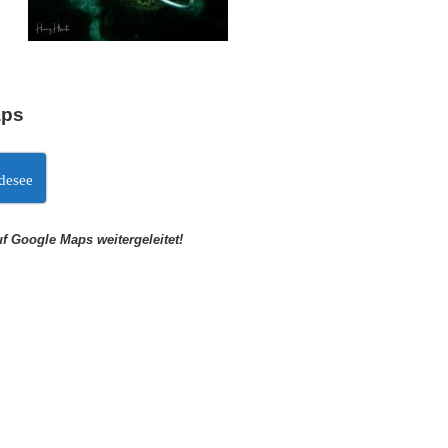
aps
desee
uf Google Maps weitergeleitet!