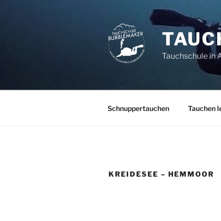
Zum
Inhalt
springen
TAUC
Tauchschule in 
Schnuppertauchen
Tauchen l
KREIDESEE – HEMMOOR