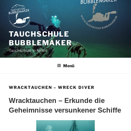
Zum
Inhalt
springen
TAUCHSCHULE
BUBBLEMAKER
Tauchschule in Ahlen
Menü
WRACKTAUCHEN – WRECK DIVER
Wracktauchen – Erkunde die
Geheimnisse versunkener Schiffe