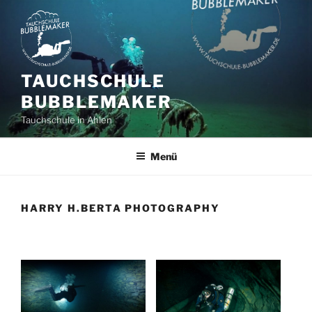
Zum
Inhalt
springen
TAUCHSCHULE
BUBBLEMAKER
Tauchschule in Ahlen
Menü
HARRY H.BERTA PHOTOGRAPHY