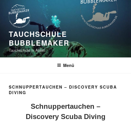
Zum
Inhalt
springen
TAUCHSCHULE
BUBBLEMAKER
Tauchschule in Ahlen
Menü
SCHNUPPERTAUCHEN – DISCOVERY SCUBA
DIVING
Schnuppertauchen –
Discovery Scuba Diving