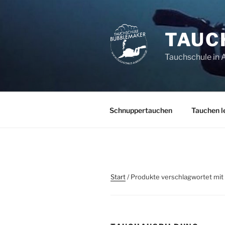
Zum
Inhalt
springen
TAUC
Tauchschule in 
Schnuppertauchen
Tauchen l
Start
/ Produkte verschlagwortet mit