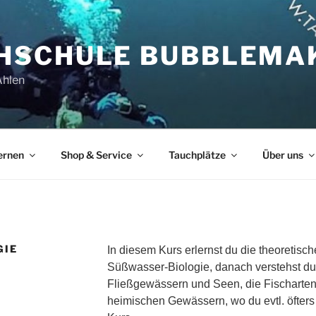
HSCHULE BUBBLEMA
Ahlen
ernen
Shop & Service
Tauchplätze
Über uns
GIE
In diesem Kurs erlernst du die theoretis
Süßwasser-Biologie, danach verstehst d
Fließgewässern und Seen, die Fischarten
heimischen Gewässern, wo du evtl. öfte