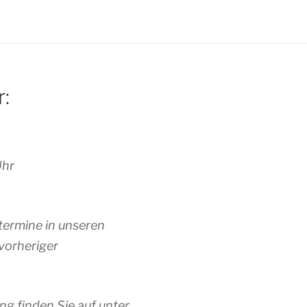
r:
Uhr
termine in unseren
vorheriger
ng finden Sie auf unter