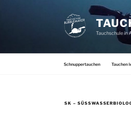
Zum
Inhalt
springen
TAUC
Tauchschule in 
Schnuppertauchen
Tauchen l
SK – SÜSSWASSERBIOLO