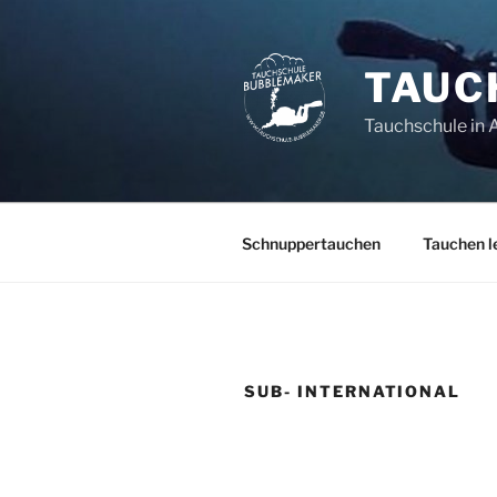
Zum
Inhalt
springen
TAUC
Tauchschule in 
Schnuppertauchen
Tauchen l
SUB- INTERNATIONAL