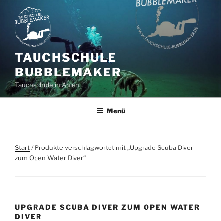
Zum
Inhalt
springen
TAUCHSCHULE
BUBBLEMAKER
Tauchschule in Ahlen
Menü
Start
/ Produkte verschlagwortet mit „Upgrade Scuba Diver
zum Open Water Diver“
UPGRADE SCUBA DIVER ZUM OPEN WATER
DIVER