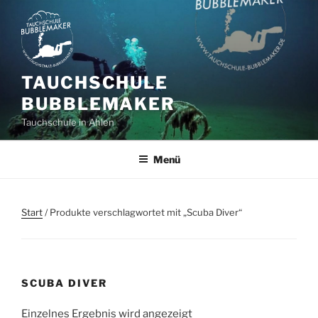
Zum
Inhalt
springen
TAUCHSCHULE
BUBBLEMAKER
Tauchschule in Ahlen
Menü
Start
/ Produkte verschlagwortet mit „Scuba Diver“
SCUBA DIVER
Einzelnes Ergebnis wird angezeigt