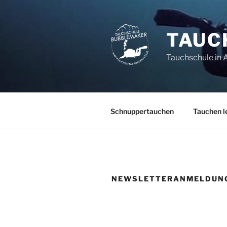
Zum
Inhalt
springen
TAUC
Tauchschule in 
Schnuppertauchen
Tauchen l
NEWSLETTERANMELDUN