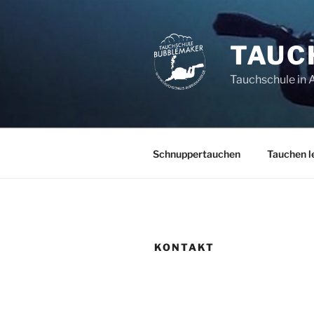
Zum
Inhalt
springen
TAUC
Tauchschule in 
Schnuppertauchen
Tauchen l
KONTAKT